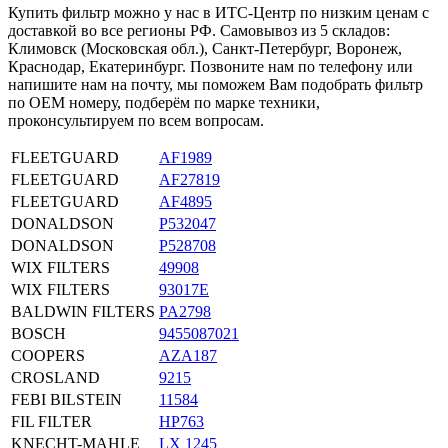
Купить фильтр можно у нас в ИТС-Центр по низким ценам с
доставкой во все регионы РФ. Самовывоз из 5 складов:
Климовск (Московская обл.), Санкт-Петербург, Воронеж,
Краснодар, Екатеринбург. Позвоните нам по телефону или
напишите нам на почту, мы поможем Вам подобрать фильтр
по OEM номеру, подберём по марке техники,
проконсультируем по всем вопросам.
FLEETGUARD
AF1989
FLEETGUARD
AF27819
FLEETGUARD
AF4895
DONALDSON
P532047
DONALDSON
P528708
WIX FILTERS
49908
WIX FILTERS
93017E
BALDWIN FILTERS
PA2798
BOSCH
9455087021
COOPERS
AZA187
CROSLAND
9215
FEBI BILSTEIN
11584
FIL FILTER
HP763
KNECHT-MAHLE
LX 1245