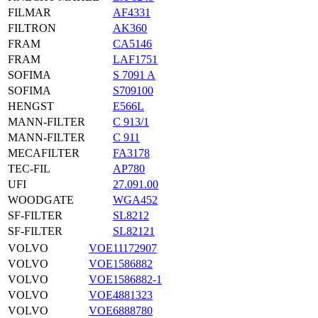
FILMAR
AF4331
FILTRON
AK360
FRAM
CA5146
FRAM
LAF1751
SOFIMA
S 7091 A
SOFIMA
S709100
HENGST
E566L
MANN-FILTER
C 913/1
MANN-FILTER
C 911
MECAFILTER
FA3178
TEC-FIL
AP780
UFI
27.091.00
WOODGATE
WGA452
SF-FILTER
SL8212
SF-FILTER
SL82121
VOLVO
VOE11172907
VOLVO
VOE1586882
VOLVO
VOE1586882-1
VOLVO
VOE4881323
VOLVO
VOE6888780