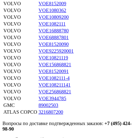
VOLVO
VOE8152009
VOLVO
VOE1080362
VOLVO
VOE10809200
VOLVO
VOE1082111
VOLVO
VOE16888780
VOLVO
VOE68887801
VOLVO
VOE81520090
VOLVO
VOE9225920001
VOLVO
VOE10821119
VOLVO
VOE156868821
VOLVO
VOE81520091
VOLVO
VOE1082111-4
VOLVO
VOE108211141
VOLVO
VOE256868821
VOLVO
VOE3944785
GMC
89002503
ATLAS COPCO
3216807200
Вопросы по доставке подтвержденных заказов:
+7 (495) 424-
98-90