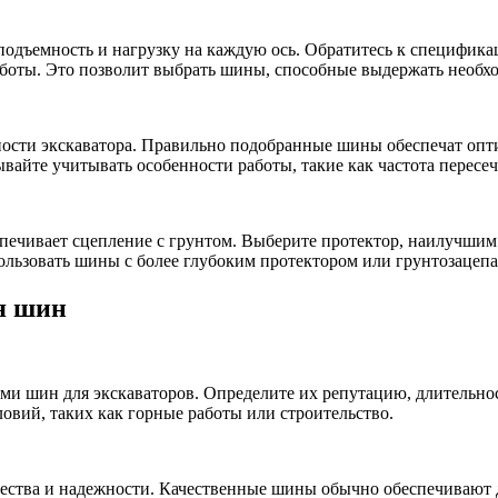
подъемность и нагрузку на каждую ось. Обратитесь к специфик
работы. Это позволит выбрать шины, способные выдержать необх
ости экскаватора. Правильно подобранные шины обеспечат опти
вайте учитывать особенности работы, такие как частота пересе
спечивает сцепление с грунтом. Выберите протектор, наилучши
ользовать шины с более глубоким протектором или грунтозацепа
я шин
ми шин для экскаваторов. Определите их репутацию, длительнос
вий, таких как горные работы или строительство.
ества и надежности. Качественные шины обычно обеспечивают 