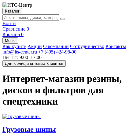
Каталог
Войти
Сравнение
0
Корзина
0
Меню
Как купить
Акции
О компании
Сотрудничество
Контакты
info@its-center.ru
+7 (495) 424-98-90
Пн–Пт: 9:00–17:00
Для юрлиц и оптовых клиентов
Интернет-магазин резины,
дисков и фильтров для
спецтехники
Грузовые шины