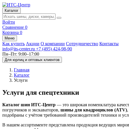
Каталог
Войти
Сравнение
0
Корзина
0
Меню
Как купить
Акции
О компании
Сотрудничество
Контакты
info@its-center.ru
+7 (495) 424-98-90
Пн–Пт: 9:00–17:00
Для юрлиц и оптовых клиентов
Главная
Каталог
Услуги
Услуги для спецтехники
Каталог шин ИТС-Центр
— это широкая номенклатура каче
погрузчиков и экскаваторов,
шины для квадроциклов (ATV)
подобраны с учётом требований производителей техники и усл
В нашем ассортименте представлена продукция ведущих миро