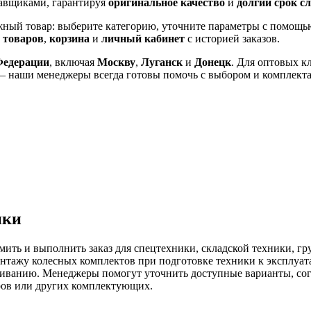
тавщиками, гарантируя
оригинальное качество
и
долгий срок с
жный товар: выберите категорию, уточните параметры с помощь
 товаров
,
корзина
и
личный кабинет
с историей заказов.
Федерации
, включая
Москву
,
Луганск
и
Донецк
. Для оптовых к
— наши менеджеры всегда готовы помочь с выбором и комплекта
ики
ить и выполнить заказ для спецтехники, складской техники, гр
онтажу колесных комплектов при подготовке техники к эксплуата
живанию. Менеджеры помогут уточнить доступные варианты, согл
тров или других комплектующих.