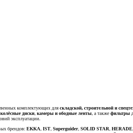
ственных комплектующих для
складской, строительной и спецт
,
колёсные диски
,
камеры и ободные ленты
, а также
фильтры
д
овий эксплуатации.
вых брендов:
EKKA
,
IST
,
Superguider
,
SOLID STAR
,
HERADE