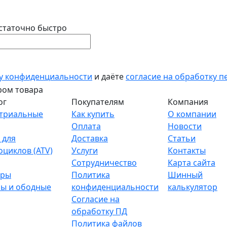
статочно быстро
у конфиденциальности
и даёте
согласие на обработку 
ог
Покупателям
Компания
триальные
Как купить
О компании
Оплата
Новости
 для
Доставка
Статьи
оциклов (ATV)
Услуги
Контакты
Сотрудничество
Карта сайта
тры
Политика
Шинный
ы и ободные
конфиденциальности
калькулятор
Согласие на
обработку ПД
Политика файлов