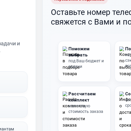
Оставьте номер тел
свяжется с Вами и п
задачи и
Поможем
По
о
выбрать
на
сэ
под Ваш бюджет и
по
задачи
Рассчитаем
Со
комплект
по
ср
и итоговую
стоимость заказа
иантам