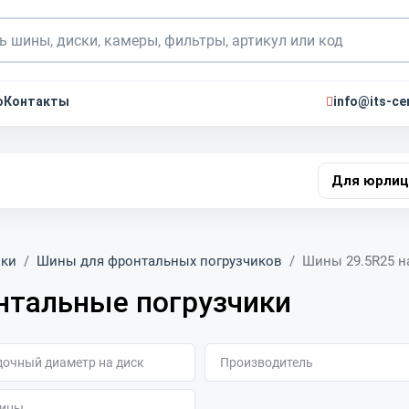
о
Контакты
info@its-ce
Для юрлиц
ики
Шины для фронтальных погрузчиков
Шины 29.5R25 н
нтальные погрузчики