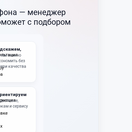
ефона —
менеджер
оможет с подбором
дскажем,
 чём можно
кономить без
тери качества
риентируем
 доставке,
окам и сервису