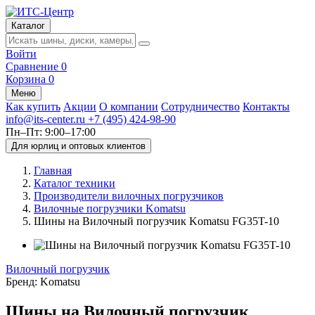
Каталог
Войти
Сравнение
0
Корзина
0
Меню
Как купить
Акции
О компании
Сотрудничество
Контакты
info@its-center.ru
+7 (495) 424-98-90
Пн–Пт: 9:00–17:00
Для юрлиц и оптовых клиентов
Главная
Каталог техники
Производители вилочных погрузчиков
Вилочные погрузчики Komatsu
Шины на Вилочный погрузчик Komatsu FG35T-10
Вилочный погрузчик
Бренд:
Komatsu
Шины на Вилочный погрузчик