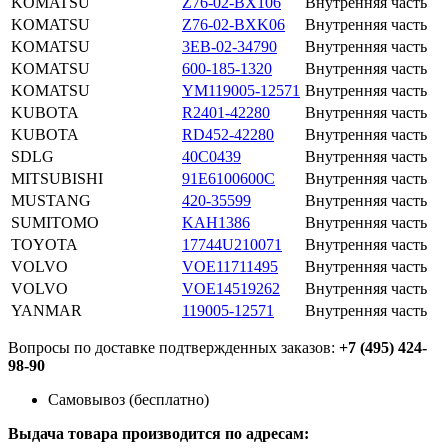
KOMATSU
Z76-02-BX106
Внутренняя часть
KOMATSU
Z76-02-BXK06
Внутренняя часть
KOMATSU
3EB-02-34790
Внутренняя часть
KOMATSU
600-185-1320
Внутренняя часть
KOMATSU
YM119005-12571
Внутренняя часть
KUBOTA
R2401-42280
Внутренняя часть
KUBOTA
RD452-42280
Внутренняя часть
SDLG
40C0439
Внутренняя часть
MITSUBISHI
91E6100600C
Внутренняя часть
MUSTANG
420-35599
Внутренняя часть
SUMITOMO
KAH1386
Внутренняя часть
TOYOTA
17744U210071
Внутренняя часть
VOLVO
VOE11711495
Внутренняя часть
VOLVO
VOE14519262
Внутренняя часть
YANMAR
119005-12571
Внутренняя часть
Вопросы по доставке подтвержденных заказов:
+7 (495) 424-
98-90
Самовывоз (бесплатно)
Выдача товара производится по адресам: