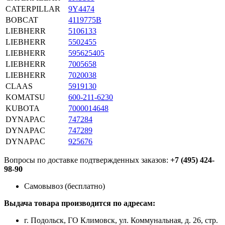
CATERPILLAR
9Y4474
BOBCAT
4119775B
LIEBHERR
5106133
LIEBHERR
5502455
LIEBHERR
595625405
LIEBHERR
7005658
LIEBHERR
7020038
CLAAS
5919130
KOMATSU
600-211-6230
KUBOTA
7000014648
DYNAPAC
747284
DYNAPAC
747289
DYNAPAC
925676
Вопросы по доставке подтвержденных заказов:
+7 (495) 424-
98-90
Самовывоз (бесплатно)
Выдача товара производится по адресам:
г. Подольск, ГО Климовск, ул. Коммунальная, д. 26, стр.