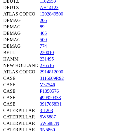
DEUTZ
1182553
DEUTZ
AH14123
ATLAS COPCO
1202849500
DEMAG
206
DEMAG
89
DEMAG
405
DEMAG
500
DEMAG
774
BELL
220010
HAMM
231495
NEW HOLLAND
276516
ATLAS COPCO
2914812000
CASE
3116609R92
CASE
V37546
CASE
P1350576
CASE
499950338
CASE
3917868R1
CATERPILLAR
3I1263
CATERPILLAR
5W5887
CATERPILLAR
5W5887N
CATERPILLAR
9N5860