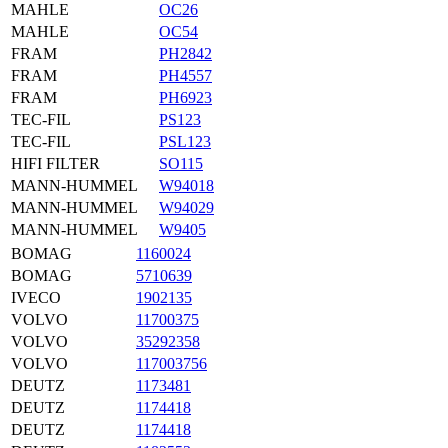
MAHLE
OC26
MAHLE
OC54
FRAM
PH2842
FRAM
PH4557
FRAM
PH6923
TEC-FIL
PS123
TEC-FIL
PSL123
HIFI FILTER
SO115
MANN-HUMMEL
W94018
MANN-HUMMEL
W94029
MANN-HUMMEL
W9405
BOMAG
1160024
BOMAG
5710639
IVECO
1902135
VOLVO
11700375
VOLVO
35292358
VOLVO
117003756
DEUTZ
1173481
DEUTZ
1174418
DEUTZ
1174418