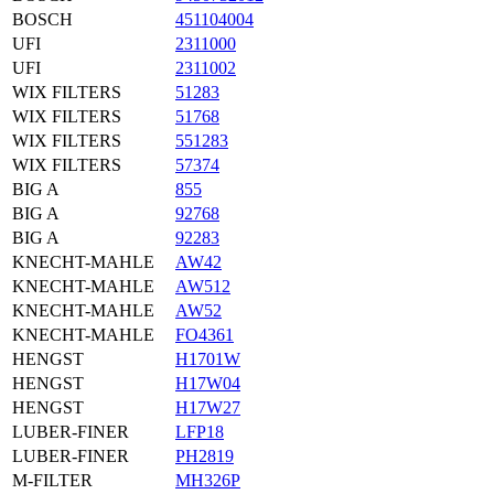
BOSCH
451104004
UFI
2311000
UFI
2311002
WIX FILTERS
51283
WIX FILTERS
51768
WIX FILTERS
551283
WIX FILTERS
57374
BIG A
855
BIG A
92768
BIG A
92283
KNECHT-MAHLE
AW42
KNECHT-MAHLE
AW512
KNECHT-MAHLE
AW52
KNECHT-MAHLE
FO4361
HENGST
H1701W
HENGST
H17W04
HENGST
H17W27
LUBER-FINER
LFP18
LUBER-FINER
PH2819
M-FILTER
MH326P