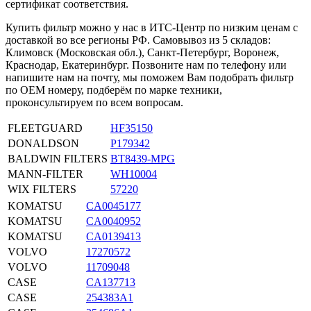
сертификат соответствия.
Купить фильтр можно у нас в ИТС-Центр по низким ценам с
доставкой во все регионы РФ. Самовывоз из 5 складов:
Климовск (Московская обл.), Санкт-Петербург, Воронеж,
Краснодар, Екатеринбург. Позвоните нам по телефону или
напишите нам на почту, мы поможем Вам подобрать фильтр
по OEM номеру, подберём по марке техники,
проконсультируем по всем вопросам.
FLEETGUARD
HF35150
DONALDSON
P179342
BALDWIN FILTERS
BT8439-MPG
MANN-FILTER
WH10004
WIX FILTERS
57220
KOMATSU
CA0045177
KOMATSU
CA0040952
KOMATSU
CA0139413
VOLVO
17270572
VOLVO
11709048
CASE
CA137713
CASE
254383A1