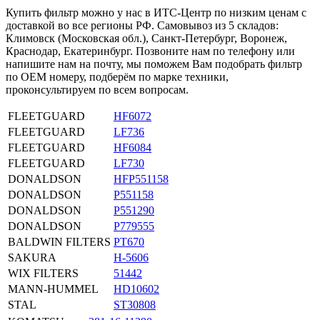
Купить фильтр можно у нас в ИТС-Центр по низким ценам с
доставкой во все регионы РФ. Самовывоз из 5 складов:
Климовск (Московская обл.), Санкт-Петербург, Воронеж,
Краснодар, Екатеринбург. Позвоните нам по телефону или
напишите нам на почту, мы поможем Вам подобрать фильтр
по OEM номеру, подберём по марке техники,
проконсультируем по всем вопросам.
FLEETGUARD
HF6072
FLEETGUARD
LF736
FLEETGUARD
HF6084
FLEETGUARD
LF730
DONALDSON
HFP551158
DONALDSON
P551158
DONALDSON
P551290
DONALDSON
P779555
BALDWIN FILTERS
PT670
SAKURA
H-5606
WIX FILTERS
51442
MANN-HUMMEL
HD10602
STAL
ST30808