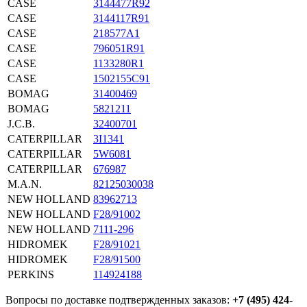
CASE
3144477R92
CASE
3144117R91
CASE
218577A1
CASE
796051R91
CASE
1133280R1
CASE
1502155C91
BOMAG
31400469
BOMAG
5821211
J.C.B.
32400701
CATERPILLAR
3I1341
CATERPILLAR
5W6081
CATERPILLAR
676987
M.A.N.
82125030038
NEW HOLLAND
83962713
NEW HOLLAND
F28/91002
NEW HOLLAND
7111-296
HIDROMEK
F28/91021
HIDROMEK
F28/91500
PERKINS
114924188
Вопросы по доставке подтвержденных заказов:
+7 (495) 424-