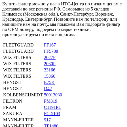
Купить фильтр можно у нас в ИТС-Центр по низким ценам с
доставкой во все регионы РФ. Самовывоз из 5 складов:
Климовск (Московская обл.), Санкт-Петербург, Воронеж,
Краснодар, Екатеринбург. Позвоните нам по телефону или
напишите нам на почту, мы поможем Вам подобрать фильтр
по OEM номеру, подберём по марке техники,
проконсультируем по всем вопросам.
FLEETGUARD
FF167
FLEETGUARD
FF5788
WIX FILTERS
2027P
WIX FILTERS
2030P
WIX FILTERS
33166
WIX FILTERS
15366
HENGST
E75K
HENGST
D42
KOLBENSCHMIDT
50013030
FILTRON
PM819
FRAM
C1191PL
SAKURA
FC-5103
MANN-FILTER
917
MANN-FILTER
TF1480