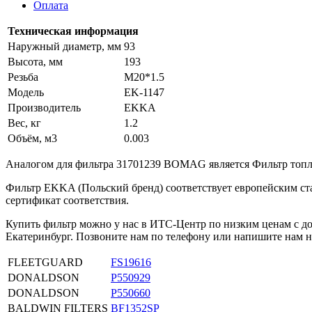
Оплата
Техническая информация
Наружный диаметр, мм
93
Высота, мм
193
Резьба
M20*1.5
Модель
EK-1147
Производитель
EKKA
Вес, кг
1.2
Объём, м3
0.003
Аналогом для фильтра 31701239 BOMAG является Фильтр то
Фильтр EKKA (Польский бренд) соответствует европейским ст
сертификат соответствия.
Купить фильтр можно у нас в ИТС-Центр по низким ценам с дос
Екатеринбург. Позвоните нам по телефону или напишите нам н
FLEETGUARD
FS19616
DONALDSON
P550929
DONALDSON
P550660
BALDWIN FILTERS
BF1352SP