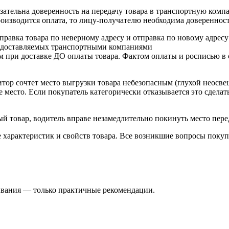
язательна доверенность на передачу товара в транспортную ком
производится оплата, то лицу-получателю необходима довереннос
тправка товара по неверному адресу и отправка по новому адресу
предоставляемых транспортными компаниями
м при доставке ДО оплаты товара. Фактом оплаты и росписью в
итор сочтет место выгрузки товара небезопасным (глухой неосве
е место. Если покупатель категорически отказывается это сделат
ый товар, водитель вправе незамедлительно покинуть место пере
 характеристик и свойств товара. Все возникшие вопросы поку
зывания — только практичные рекомендации.