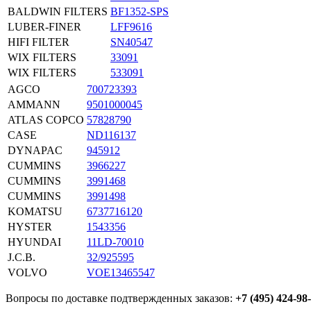
BALDWIN FILTERS
BF1352-SPS
LUBER-FINER
LFF9616
HIFI FILTER
SN40547
WIX FILTERS
33091
WIX FILTERS
533091
AGCO
700723393
AMMANN
9501000045
ATLAS COPCO
57828790
CASE
ND116137
DYNAPAC
945912
CUMMINS
3966227
CUMMINS
3991468
CUMMINS
3991498
KOMATSU
6737716120
HYSTER
1543356
HYUNDAI
11LD-70010
J.C.B.
32/925595
VOLVO
VOE13465547
Вопросы по доставке подтвержденных заказов:
+7 (495) 424-98