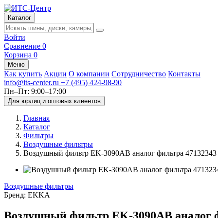
Каталог
Войти
Сравнение
0
Корзина
0
Меню
Как купить
Акции
О компании
Сотрудничество
Контакты
info@its-center.ru
+7 (495) 424-98-90
Пн–Пт: 9:00–17:00
Для юрлиц и оптовых клиентов
Главная
Каталог
Фильтры
Воздушные фильтры
Воздушный фильтр EK-3090AB аналог фильтра 47132
Воздушные фильтры
Бренд:
EKKA
Воздушный фильтр EK-3090AB аналог