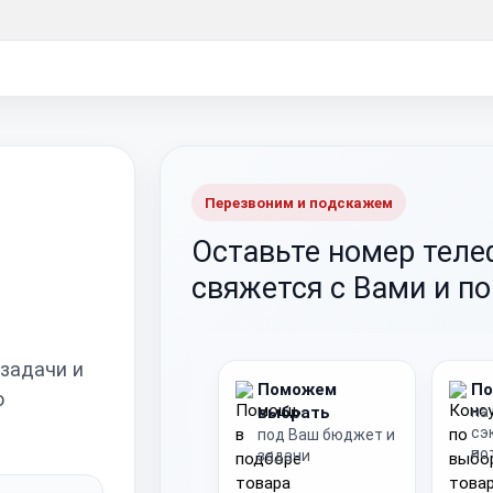
Перезвоним и подскажем
Оставьте номер тел
свяжется с Вами и п
 задачи и
Поможем
По
о
выбрать
на
сэ
под Ваш бюджет и
по
задачи