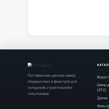
КАТА
Поставки шин, дисков, камер,
Индуст
ободных лент и фильтров для
Шины д
складской, строительной и
(ATV)
спецтехники.
Диски
Фильт