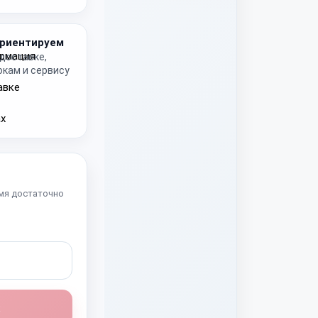
риентируем
 доставке,
окам и сервису
мя достаточно