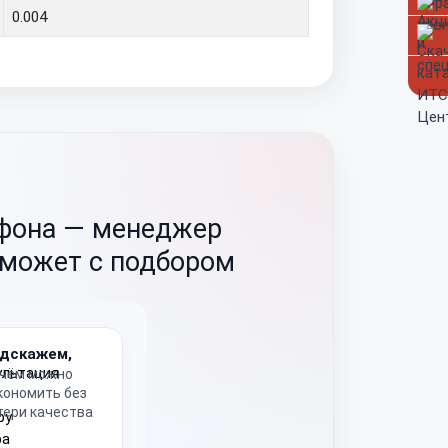
0.004
ефона —
менеджер
оможет с подбором
дскажем,
 чём можно
кономить без
тери качества