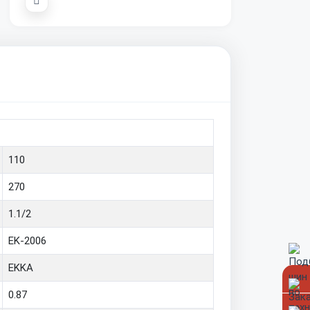
110
270
1.1/2
EK-2006
EKKA
0.87