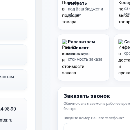
выбрать
на
сэ
под Ваш бюджет и
по
задачи
Рассчитаем
Со
комплект
по
ср
и итоговую
стоимость заказа
иантам
Заказать звонок
Обычно связываемся в рабочее врем
24-98-90
быстро
Введите номер Вашего телефона:*
nter.ru