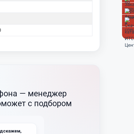
0
ефона —
менеджер
оможет с подбором
дскажем,