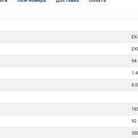
оги
OEM номера
Доставка
Оплата
EK
EK
94
1.4
0.
16
92
35