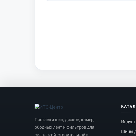
КАТА
Поставки шин, дисков, камер,
Индуст
ободных лент и фильтров для
Шины д
складской, строительной и