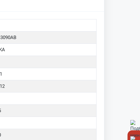
-3090AB
KA
1
012
5
0