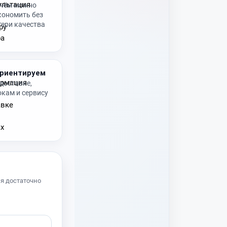
 чём можно
кономить без
тери качества
риентируем
 доставке,
окам и сервису
я достаточно