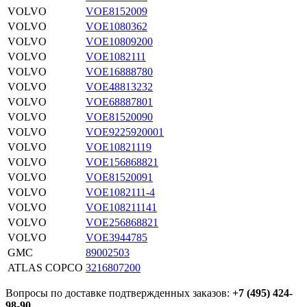
VOLVO
VOE8152009
VOLVO
VOE1080362
VOLVO
VOE10809200
VOLVO
VOE1082111
VOLVO
VOE16888780
VOLVO
VOE48813232
VOLVO
VOE68887801
VOLVO
VOE81520090
VOLVO
VOE9225920001
VOLVO
VOE10821119
VOLVO
VOE156868821
VOLVO
VOE81520091
VOLVO
VOE1082111-4
VOLVO
VOE108211141
VOLVO
VOE256868821
VOLVO
VOE3944785
GMC
89002503
ATLAS COPCO
3216807200
Вопросы по доставке подтвержденных заказов:
+7 (495) 424-
98-90