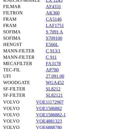
KNECHT-MAHLE
LX 1245
FILMAR
AF4331
FILTRON
AK360
FRAM
CA5146
FRAM
LAF1751
SOFIMA
S 7091 A
SOFIMA
S709100
HENGST
E566L
MANN-FILTER
C 913/1
MANN-FILTER
C 911
MECAFILTER
FA3178
TEC-FIL
AP780
UFI
27.091.00
WOODGATE
WGA452
SF-FILTER
SL8212
SF-FILTER
SL82121
VOLVO
VOE11172907
VOLVO
VOE1586882
VOLVO
VOE1586882-1
VOLVO
VOE4881323
VOLVO
VOE6888780