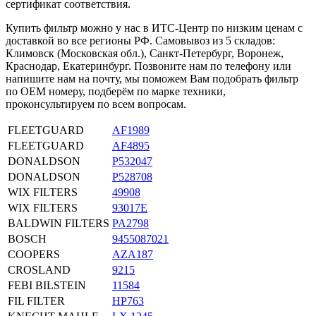
сертификат соответствия.
Купить фильтр можно у нас в ИТС-Центр по низким ценам с
доставкой во все регионы РФ. Самовывоз из 5 складов:
Климовск (Московская обл.), Санкт-Петербург, Воронеж,
Краснодар, Екатеринбург. Позвоните нам по телефону или
напишите нам на почту, мы поможем Вам подобрать фильтр
по OEM номеру, подберём по марке техники,
проконсультируем по всем вопросам.
FLEETGUARD
AF1989
FLEETGUARD
AF4895
DONALDSON
P532047
DONALDSON
P528708
WIX FILTERS
49908
WIX FILTERS
93017E
BALDWIN FILTERS
PA2798
BOSCH
9455087021
COOPERS
AZA187
CROSLAND
9215
FEBI BILSTEIN
11584
FIL FILTER
HP763