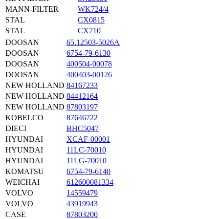
MANN-FILTER
WK724/4
STAL
CX0815
STAL
CX710
DOOSAN
65.12503-5026A
DOOSAN
6754-79-6130
DOOSAN
400504-00078
DOOSAN
400403-00126
NEW HOLLAND
84167233
NEW HOLLAND
84412164
NEW HOLLAND
87803197
KOBELCO
87646722
DIECI
BHC5047
HYUNDAI
XCAF-00001
HYUNDAI
11LC-70010
HYUNDAI
11LG-70010
KOMATSU
6754-79-6140
WEICHAI
612600081334
VOLVO
14559479
VOLVO
43919943
CASE
87803200