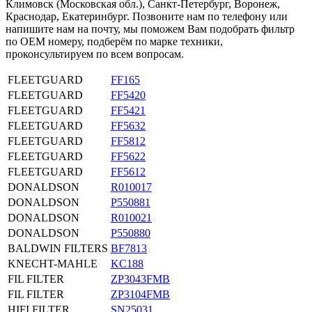
Климовск (Московская обл.), Санкт-Петербург, Воронеж,
Краснодар, Екатеринбург. Позвоните нам по телефону или
напишите нам на почту, мы поможем Вам подобрать фильтр
по OEM номеру, подберём по марке техники,
проконсультируем по всем вопросам.
FLEETGUARD
FF165
FLEETGUARD
FF5420
FLEETGUARD
FF5421
FLEETGUARD
FF5632
FLEETGUARD
FF5812
FLEETGUARD
FF5622
FLEETGUARD
FF5612
DONALDSON
R010017
DONALDSON
P550881
DONALDSON
R010021
DONALDSON
P550880
BALDWIN FILTERS
BF7813
KNECHT-MAHLE
KC188
FIL FILTER
ZP3043FMB
FIL FILTER
ZP3104FMB
HIFI FILTER
SN25031