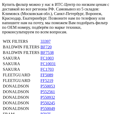
Купить фильтр можно у нас в ИТС-Центр по низким ценам с
доставкой во все регионы РФ. Самовывоз из 5 складов:
Климовск (Московская обл.), Санкт-Петербург, Воронеж,
Краснодар, Екатеринбург. Позвоните нам по телефону или
напишите нам на почту, мы поможем Вам подобрать фильтр
по OEM номеру, подберём по марке техники,
проконсультируем по всем вопросам.
WIX FILTERS
33397
BALDWIN FILTERS
BF720
BALDWIN FILTERS
BF7538
SAKURA
FC1003
SAKURA
FC10031
SAKURA
FC1703
FLEETGUARD
FF5089
FLEETGUARD
FF5219
DONALDSON
P550053
DONALDSON
P552561
DONALDSON
P550932
DONALDSON
P550245
DONALDSON
P550049