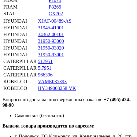
FRAM
P7075
FRAM
P8265
STAL
CX702
HYUNDAI
XJAF-00489-AS
HYUNDAI
31945-41001
HYUNDAI
34362-00101
HYUNDAI
31950-93000
HYUNDAI
31950-93020
HYUNDAI
31950-93001
CATERPILLAR
517951
CATERPILLAR
5i7951
CATERPILLAR
966396
KOBELCO
VAME035393
KOBELCO
HY349003258-VK
Вопросы по доставке подтвержденных заказов:
+7 (495) 424-
98-90
Самовывоз (бесплатно)
Выдача товара производится по адресам:
г. Подольск, ГО Климовск, ул. Коммунальная, д. 26, стр.