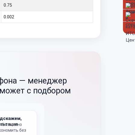
0.75
0.002
ефона —
менеджер
оможет с подбором
дскажем,
 чём можно
кономить без