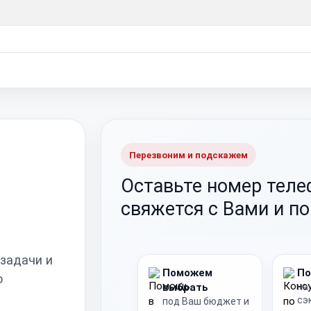
Перезвоним и подскажем
Оставьте номер тел
свяжется с Вами и п
 задачи и
Поможем
По
о
выбрать
на
сэ
под Ваш бюджет и