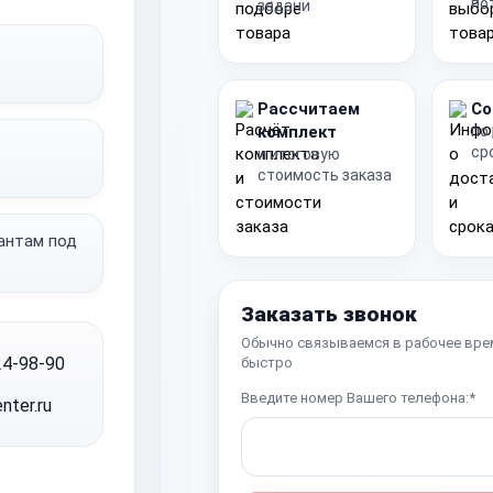
по
задачи
Рассчитаем
Со
комплект
по
ср
и итоговую
стоимость заказа
иантам под
Заказать звонок
Обычно связываемся в рабочее вре
24-98-90
быстро
Введите номер Вашего телефона:*
nter.ru