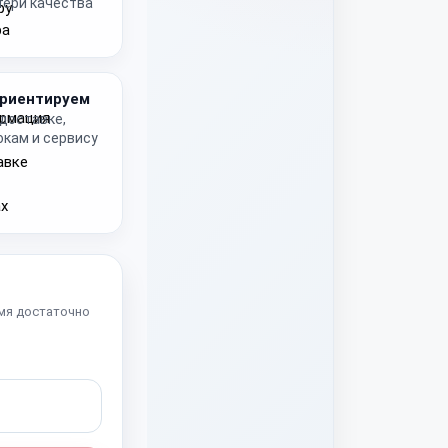
тери качества
риентируем
 доставке,
окам и сервису
мя достаточно