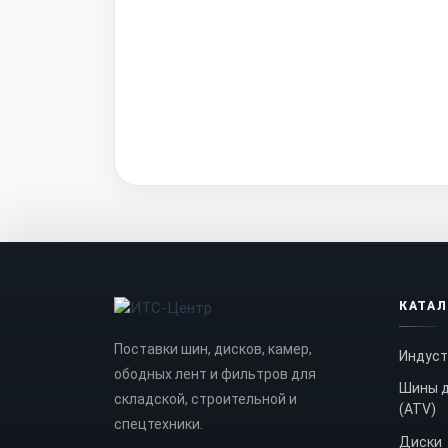
КАТА
Поставки шин, дисков, камер,
Индуст
ободных лент и фильтров для
Шины д
складской, строительной и
(ATV)
спецтехники.
Диски