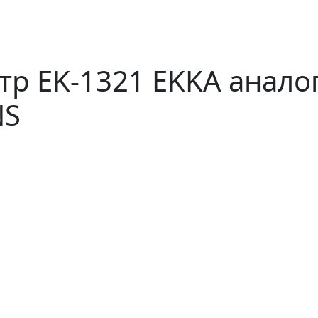
р EK-1321 EKKA анало
NS