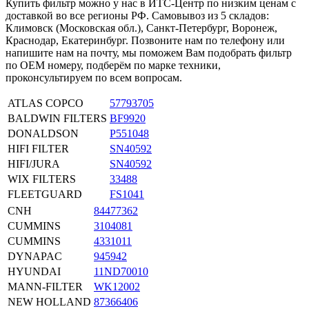
Купить фильтр можно у нас в ИТС-Центр по низким ценам с
доставкой во все регионы РФ. Самовывоз из 5 складов:
Климовск (Московская обл.), Санкт-Петербург, Воронеж,
Краснодар, Екатеринбург. Позвоните нам по телефону или
напишите нам на почту, мы поможем Вам подобрать фильтр
по OEM номеру, подберём по марке техники,
проконсультируем по всем вопросам.
ATLAS COPCO
57793705
BALDWIN FILTERS
BF9920
DONALDSON
P551048
HIFI FILTER
SN40592
HIFI/JURA
SN40592
WIX FILTERS
33488
FLEETGUARD
FS1041
CNH
84477362
CUMMINS
3104081
CUMMINS
4331011
DYNAPAC
945942
HYUNDAI
11ND70010
MANN-FILTER
WK12002
NEW HOLLAND
87366406