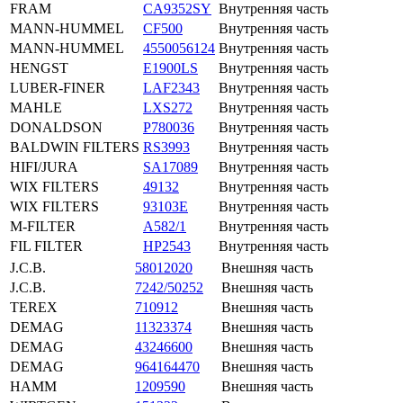
FRAM
CA9352SY
Внутренняя часть
MANN-HUMMEL
CF500
Внутренняя часть
MANN-HUMMEL
4550056124
Внутренняя часть
HENGST
E1900LS
Внутренняя часть
LUBER-FINER
LAF2343
Внутренняя часть
MAHLE
LXS272
Внутренняя часть
DONALDSON
P780036
Внутренняя часть
BALDWIN FILTERS
RS3993
Внутренняя часть
HIFI/JURA
SA17089
Внутренняя часть
WIX FILTERS
49132
Внутренняя часть
WIX FILTERS
93103E
Внутренняя часть
M-FILTER
A582/1
Внутренняя часть
FIL FILTER
HP2543
Внутренняя часть
J.C.B.
58012020
Внешняя часть
J.C.B.
7242/50252
Внешняя часть
TEREX
710912
Внешняя часть
DEMAG
11323374
Внешняя часть
DEMAG
43246600
Внешняя часть
DEMAG
964164470
Внешняя часть
HAMM
1209590
Внешняя часть