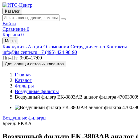
Каталог
Войти
Сравнение
0
Корзина
0
Меню
Как купить
Акции
О компании
Сотрудничество
Контакты
info@its-center.ru
+7 (495) 424-98-90
Пн–Пт: 9:00–17:00
Для юрлиц и оптовых клиентов
Главная
Каталог
Фильтры
Воздушные фильтры
Воздушный фильтр EK-3803AB аналог фильтра 470039
Воздушные фильтры
Бренд:
EKKA
Воздушный фильтр EK-3803AB аналог 