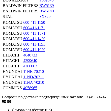
DONALDSON
P552076
BALDWIN FILTERS
BW5139
BALDWIN FILTERS
BW5140
STAL
SX829
KOMATSU
600-411-1150
KOMATSU
600-411-1171
KOMATSU
600-411-1571
KOMATSU
600-411-1420
KOMATSU
600-411-1151
KOMATSU
600-411-1020
HITACHI
4640733
HITACHI
4299640
HITACHI
4266063
HYUNDAI
11NB-70210
HYUNDAI
11ND-70211
HYUNDAI
11NA-70210
CUMMINS
4058965
Вопросы по доставке подтвержденных заказов:
+7 (495) 424-
98-90
Самовывоз (бесплатно)