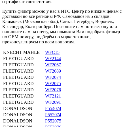
сертификат соответствия.
Купить фильтр можно у нас в ИТС-Центр по низким ценам с
доставкой во все регионы РФ. Самовывоз из 5 складов:
Климовск (Московская обл.), Санкт-Петербург, Воронеж,
Краснодар, Екатеринбург. Позвоните нам по телефону или
напишите нам на почту, мы поможем Вам подобрать фильтр
по OEM номеру, подберём по марке техники,
проконсультируем по всем вопросам.
KNECHT-MAHLE
WFC15
FLEETGUARD
WF2144
FLEETGUARD
WF2067
FLEETGUARD
WF2089
FLEETGUARD
WF2074
FLEETGUARD
WF2075
FLEETGUARD
WF2076
FLEETGUARD
WF2121
FLEETGUARD
WF2091
DONALDSON
P554074
DONALDSON
P552074
DONALDSON
P552075