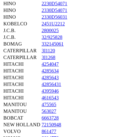
HINO
2230D54071
HINO
2330D54071
HINO
2330D56031
KOBELCO
2451U2212
J.C.B.
2800025
J.C.B.
32/925828
BOMAG
332145061
CATERPILLAR
3I1120
CATERPILLAR
3I1268
HITACHI
4254047
HITACHI
4285634
HITACHI
4285643
HITACHI
42856431
HITACHI
4395946
HITACHI
4616543
MANITOU
475565
MANITOU
563027
BOBCAT
6663728
NEW HOLLAND
72150948
VOLVO
861477