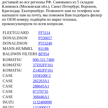
доставкой во все регионы РФ. Самовывоз из 5 складов:
Климовск (Московская обл.), Санкт-Петербург, Воронеж,
Краснодар, Екатеринбург. Позвоните нам по телефону или
напишите нам на почту, мы поможем Вам подобрать фильтр
по OEM номеру, подберём по марке техники,
проконсультируем по всем вопросам.
FLEETGUARD
FF5114
DONALDSON
P550057
DONALDSON
P553240
MANN-HUMMEL
811/86
BALDWIN FILTERS
BF954
KOMATSU
600-311-7460
KOMATSU
37Z02FF161
KOMATSU
Z1402FF161
CASE
1058100C1
CASE
282203A1
CASE
288645A1
CASE
87370735
CASE
368446A1
ISUZU
1132400090
ISUZU
132400023