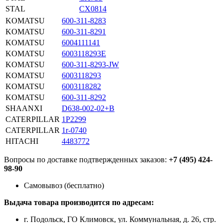
STAL
CX0814
KOMATSU
600-311-8283
KOMATSU
600-311-8291
KOMATSU
6004111141
KOMATSU
6003118293E
KOMATSU
600-311-8293-JW
KOMATSU
6003118293
KOMATSU
6003118282
KOMATSU
600-311-8292
SHAANXI
D638-002-02+B
CATERPILLAR
1P2299
CATERPILLAR
1r-0740
HITACHI
4483772
Вопросы по доставке подтвержденных заказов:
+7 (495) 424-
98-90
Самовывоз (бесплатно)
Выдача товара производится по адресам:
г. Подольск, ГО Климовск, ул. Коммунальная, д. 26, стр.