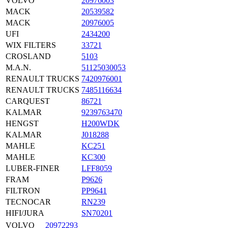
VOLVO
20976003
MACK
20539582
MACK
20976005
UFI
2434200
WIX FILTERS
33721
CROSLAND
5103
M.A.N.
51125030053
RENAULT TRUCKS
7420976001
RENAULT TRUCKS
7485116634
CARQUEST
86721
KALMAR
9239763470
HENGST
H200WDK
KALMAR
J018288
MAHLE
KC251
MAHLE
KC300
LUBER-FINER
LFF8059
FRAM
P9626
FILTRON
PP9641
TECNOCAR
RN239
HIFI/JURA
SN70201
VOLVO
20972293