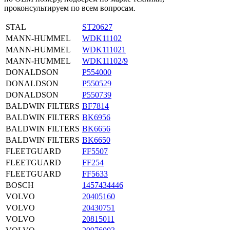
проконсультируем по всем вопросам.
STAL
ST20627
MANN-HUMMEL
WDK11102
MANN-HUMMEL
WDK111021
MANN-HUMMEL
WDK11102/9
DONALDSON
P554000
DONALDSON
P550529
DONALDSON
P550739
BALDWIN FILTERS
BF7814
BALDWIN FILTERS
BK6956
BALDWIN FILTERS
BK6656
BALDWIN FILTERS
BK6650
FLEETGUARD
FF5507
FLEETGUARD
FF254
FLEETGUARD
FF5633
BOSCH
1457434446
VOLVO
20405160
VOLVO
20430751
VOLVO
20815011