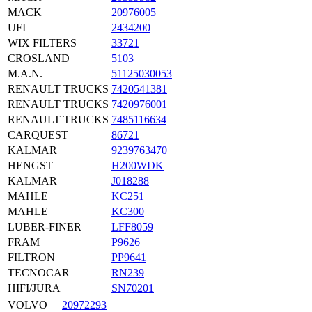
MACK
20976005
UFI
2434200
WIX FILTERS
33721
CROSLAND
5103
M.A.N.
51125030053
RENAULT TRUCKS
7420541381
RENAULT TRUCKS
7420976001
RENAULT TRUCKS
7485116634
CARQUEST
86721
KALMAR
9239763470
HENGST
H200WDK
KALMAR
J018288
MAHLE
KC251
MAHLE
KC300
LUBER-FINER
LFF8059
FRAM
P9626
FILTRON
PP9641
TECNOCAR
RN239
HIFI/JURA
SN70201
VOLVO
20972293