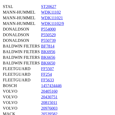
STAL
ST20627
MANN-HUMMEL
WDK11102
MANN-HUMMEL
WDK111021
MANN-HUMMEL
WDK11102/9
DONALDSON
P554000
DONALDSON
P550529
DONALDSON
P550739
BALDWIN FILTERS
BF7814
BALDWIN FILTERS
BK6956
BALDWIN FILTERS
BK6656
BALDWIN FILTERS
BK6650
FLEETGUARD
FF5507
FLEETGUARD
FF254
FLEETGUARD
FF5633
BOSCH
1457434446
VOLVO
20405160
VOLVO
20430751
VOLVO
20815011
VOLVO
20976003
MACK
20539582