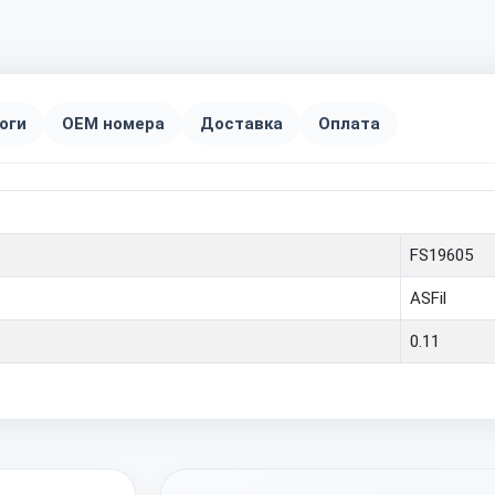
оги
OEM номера
Доставка
Оплата
FS19605
ASFil
0.11