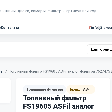
о
Контакты
info@its-ce
Для юрлиц
ры
Топливный фильтр FS19605 ASFil аналог фильтра 762747
Топливные фильтры
Бренд:
ASFil
Топливный фильтр
FS19605 ASFil аналог