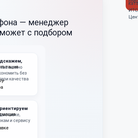
ефона —
менеджер
оможет с подбором
дскажем,
 чём можно
кономить без
тери качества
риентируем
 доставке,
окам и сервису