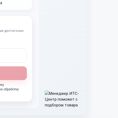
мя достаточно
ику
на обработку