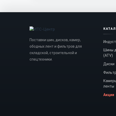
КАТА
Поставки шин, дисков, камер,
Индуст
ободных лент и фильтров для
Шины д
складской, строительной и
(ATV)
спецтехники.
Диски
Фильт
Камеры
ленты
Акции