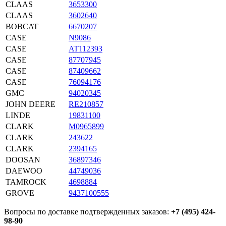
CLAAS
3653300
CLAAS
3602640
BOBCAT
6670207
CASE
N9086
CASE
AT112393
CASE
87707945
CASE
87409662
CASE
76094176
GMC
94020345
JOHN DEERE
RE210857
LINDE
19831100
CLARK
M0965899
CLARK
243622
CLARK
2394165
DOOSAN
36897346
DAEWOO
44749036
TAMROCK
4698884
GROVE
9437100555
Вопросы по доставке подтвержденных заказов:
+7 (495) 424-
98-90