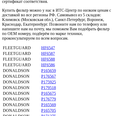
сертификат соответствия.
Купить фильтр можно у нас в ИТС-Центр по низким ценам с
доставкой во все регионы РФ. Самовывоз из 5 складов:
Климовск (Московская обл.), Санкт-Петербург, Воронеж,
Краснодар, Екатеринбург. Позвоните нам по телефону или
напишите нам на почту, мы поможем Вам подобрать фильтр
по OEM номеру, подберём по марке техники,
проконсультируем по всем вопросам.
FLEETGUARD
HF6547
FLEETGUARD
HF6587
FLEETGUARD
HF6588
FLEETGUARD
HF6586
DONALDSON
P165659
DONALDSON
P176567
DONALDSON
P175925
DONALDSON
P179518
DONALDSON
P165675
DONALDSON
P176779
DONALDSON
P165569
DONALDSON
P165705