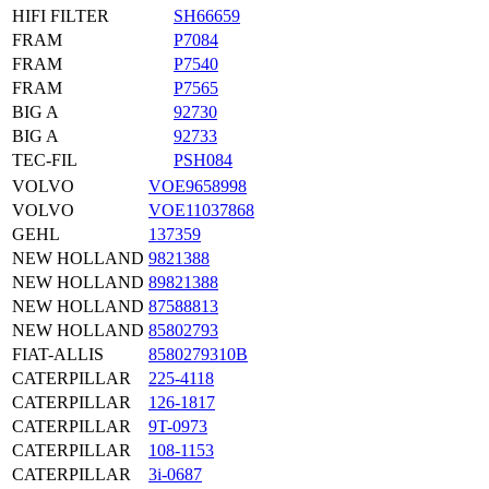
HIFI FILTER
SH66659
FRAM
P7084
FRAM
P7540
FRAM
P7565
BIG A
92730
BIG A
92733
TEC-FIL
PSH084
VOLVO
VOE9658998
VOLVO
VOE11037868
GEHL
137359
NEW HOLLAND
9821388
NEW HOLLAND
89821388
NEW HOLLAND
87588813
NEW HOLLAND
85802793
FIAT-ALLIS
8580279310B
CATERPILLAR
225-4118
CATERPILLAR
126-1817
CATERPILLAR
9T-0973
CATERPILLAR
108-1153
CATERPILLAR
3i-0687