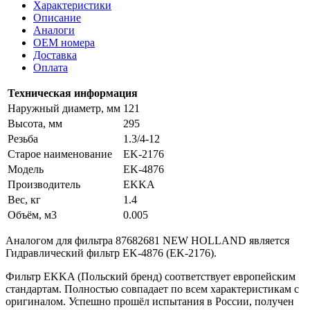
Характеристики
Описание
Аналоги
OEM номера
Доставка
Оплата
Техническая информация
Наружный диаметр, мм
121
Высота, мм
295
Резьба
1.3/4-12
Старое наименование
EK-2176
Модель
EK-4876
Производитель
EKKA
Вес, кг
1.4
Объём, м3
0.005
Аналогом для фильтра 87682681 NEW HOLLAND является
Гидравлический фильтр EK-4876 (EK-2176).
Фильтр EKKA (Польский бренд) соответствует европейским
стандартам. Полностью совпадает по всем характеристикам с
оригиналом. Успешно прошёл испытания в России, получен