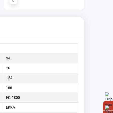
94
26
154
166
EK-1800
EKKA