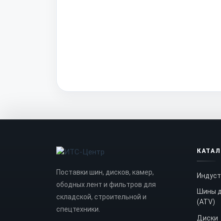
КАТА
Поставки шин, дисков, камер,
Индуст
ободных лент и фильтров для
Шины д
складской, строительной и
(ATV)
спецтехники.
Диски