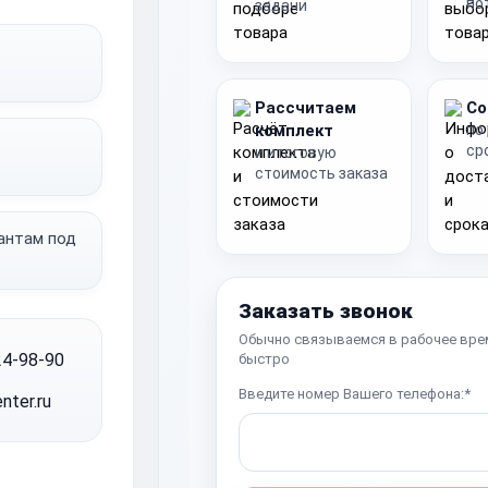
по
задачи
Рассчитаем
Со
комплект
по
ср
и итоговую
стоимость заказа
иантам под
Заказать звонок
Обычно связываемся в рабочее вре
24-98-90
быстро
Введите номер Вашего телефона:*
nter.ru