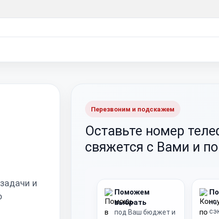
Перезвоним и подскажем
Оставьте номер тел
свяжется с Вами и п
 задачи и
Поможем
По
о
выбрать
на
сэ
под Ваш бюджет и