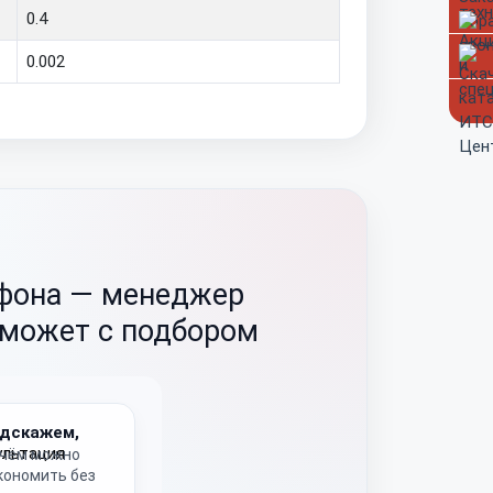
0.4
0.002
ефона —
менеджер
оможет с подбором
дскажем,
 чём можно
кономить без