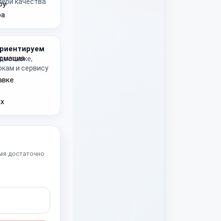
тери качества
риентируем
 доставке,
окам и сервису
мя достаточно