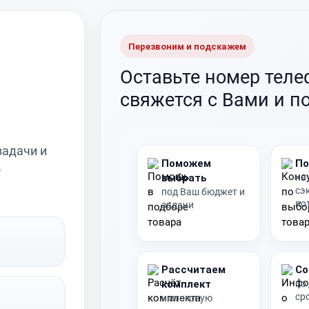
Перезвоним и подскажем
Оставьте номер тел
свяжется с Вами и п
задачи и
Поможем
По
о
выбрать
на
сэ
под Ваш бюджет и
по
задачи
Рассчитаем
Со
комплект
по
ср
и итоговую