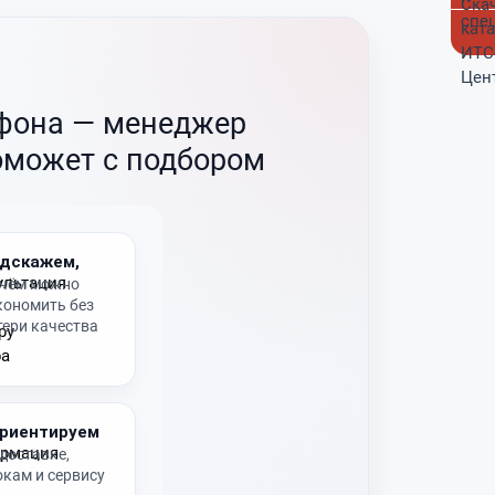
ефона —
менеджер
оможет с подбором
дскажем,
 чём можно
кономить без
тери качества
риентируем
 доставке,
окам и сервису