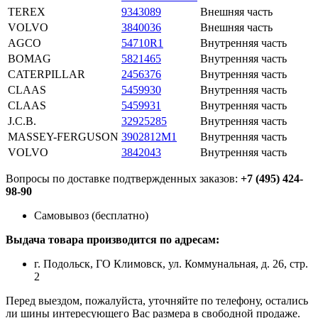
TEREX
9343089
Внешняя часть
VOLVO
3840036
Внешняя часть
AGCO
54710R1
Внутренняя часть
BOMAG
5821465
Внутренняя часть
CATERPILLAR
2456376
Внутренняя часть
CLAAS
5459930
Внутренняя часть
CLAAS
5459931
Внутренняя часть
J.C.B.
32925285
Внутренняя часть
MASSEY-FERGUSON
3902812M1
Внутренняя часть
VOLVO
3842043
Внутренняя часть
Вопросы по доставке подтвержденных заказов:
+7 (495) 424-
98-90
Самовывоз (бесплатно)
Выдача товара производится по адресам:
г. Подольск, ГО Климовск, ул. Коммунальная, д. 26, стр.
2
Перед выездом, пожалуйста, уточняйте по телефону, остались
ли шины интересующего Вас размера в свободной продаже.