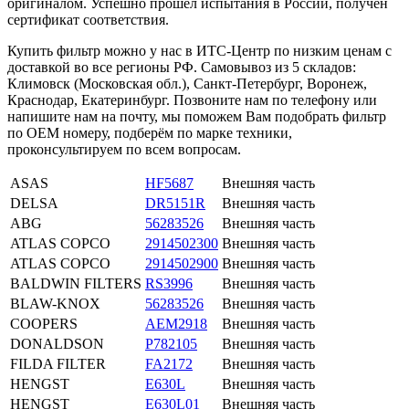
оригиналом. Успешно прошёл испытания в России, получен
сертификат соответствия.
Купить фильтр можно у нас в ИТС-Центр по низким ценам с
доставкой во все регионы РФ. Самовывоз из 5 складов:
Климовск (Московская обл.), Санкт-Петербург, Воронеж,
Краснодар, Екатеринбург. Позвоните нам по телефону или
напишите нам на почту, мы поможем Вам подобрать фильтр
по OEM номеру, подберём по марке техники,
проконсультируем по всем вопросам.
ASAS
HF5687
Внешняя часть
DELSA
DR5151R
Внешняя часть
ABG
56283526
Внешняя часть
ATLAS COPCO
2914502300
Внешняя часть
ATLAS COPCO
2914502900
Внешняя часть
BALDWIN FILTERS
RS3996
Внешняя часть
BLAW-KNOX
56283526
Внешняя часть
COOPERS
AEM2918
Внешняя часть
DONALDSON
P782105
Внешняя часть
FILDA FILTER
FA2172
Внешняя часть
HENGST
E630L
Внешняя часть
HENGST
E630L01
Внешняя часть