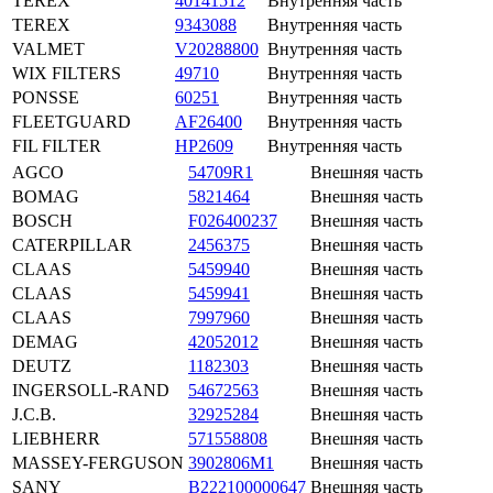
TEREX
40141512
Внутренняя часть
TEREX
9343088
Внутренняя часть
VALMET
V20288800
Внутренняя часть
WIX FILTERS
49710
Внутренняя часть
PONSSE
60251
Внутренняя часть
FLEETGUARD
AF26400
Внутренняя часть
FIL FILTER
HP2609
Внутренняя часть
AGCO
54709R1
Внешняя часть
BOMAG
5821464
Внешняя часть
BOSCH
F026400237
Внешняя часть
CATERPILLAR
2456375
Внешняя часть
CLAAS
5459940
Внешняя часть
CLAAS
5459941
Внешняя часть
CLAAS
7997960
Внешняя часть
DEMAG
42052012
Внешняя часть
DEUTZ
1182303
Внешняя часть
INGERSOLL-RAND
54672563
Внешняя часть
J.C.B.
32925284
Внешняя часть
LIEBHERR
571558808
Внешняя часть
MASSEY-FERGUSON
3902806M1
Внешняя часть
SANY
B222100000647
Внешняя часть