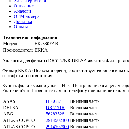
Характеристики
Описание
Аналоги
OEM номера
Доставка
Оплата
Техническая информация
Модель
EK-3807AB
Производитель
EKKA
Аналогом для фильтра DR5152NR DELSA является Фильтр в
Фильтр EKKA (Польский бренд) соответствует европейским ст
сертификат соответствия.
Купить фильтр можно у нас в ИТС-Центр по низким ценам с дос
Екатеринбург. Позвоните нам по телефону или напишите нам н
ASAS
HF5687
Внешняя часть
DELSA
DR5151R
Внешняя часть
ABG
56283526
Внешняя часть
ATLAS COPCO
2914502300
Внешняя часть
ATLAS COPCO
2914502900
Внешняя часть