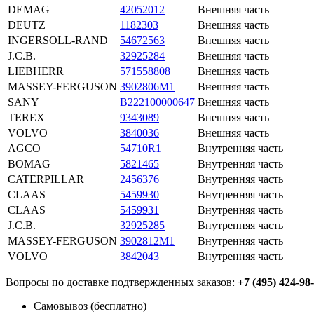
DEMAG
42052012
Внешняя часть
DEUTZ
1182303
Внешняя часть
INGERSOLL-RAND
54672563
Внешняя часть
J.C.B.
32925284
Внешняя часть
LIEBHERR
571558808
Внешняя часть
MASSEY-FERGUSON
3902806M1
Внешняя часть
SANY
B222100000647
Внешняя часть
TEREX
9343089
Внешняя часть
VOLVO
3840036
Внешняя часть
AGCO
54710R1
Внутренняя часть
BOMAG
5821465
Внутренняя часть
CATERPILLAR
2456376
Внутренняя часть
CLAAS
5459930
Внутренняя часть
CLAAS
5459931
Внутренняя часть
J.C.B.
32925285
Внутренняя часть
MASSEY-FERGUSON
3902812M1
Внутренняя часть
VOLVO
3842043
Внутренняя часть
Вопросы по доставке подтвержденных заказов:
+7 (495) 424-98
Самовывоз (бесплатно)