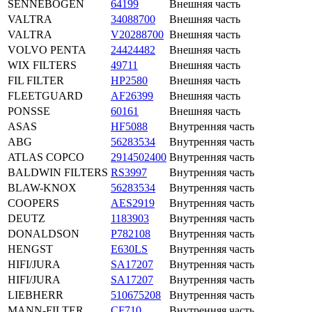
SENNEBOGEN
64199
Внешняя часть
VALTRA
34088700
Внешняя часть
VALTRA
V20288700
Внешняя часть
VOLVO PENTA
24424482
Внешняя часть
WIX FILTERS
49711
Внешняя часть
FIL FILTER
HP2580
Внешняя часть
FLEETGUARD
AF26399
Внешняя часть
PONSSE
60161
Внешняя часть
ASAS
HF5088
Внутренняя часть
ABG
56283534
Внутренняя часть
ATLAS COPCO
2914502400
Внутренняя часть
BALDWIN FILTERS
RS3997
Внутренняя часть
BLAW-KNOX
56283534
Внутренняя часть
COOPERS
AES2919
Внутренняя часть
DEUTZ
1183903
Внутренняя часть
DONALDSON
P782108
Внутренняя часть
HENGST
E630LS
Внутренняя часть
HIFI/JURA
SA17207
Внутренняя часть
HIFI/JURA
SA17207
Внутренняя часть
LIEBHERR
510675208
Внутренняя часть
MANN-FILTER
CF710
Внутренняя часть