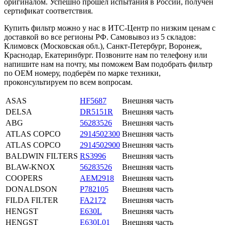
оригиналом. Успешно прошёл испытания в России, получен
сертификат соответствия.
Купить фильтр можно у нас в ИТС-Центр по низким ценам с
доставкой во все регионы РФ. Самовывоз из 5 складов:
Климовск (Московская обл.), Санкт-Петербург, Воронеж,
Краснодар, Екатеринбург. Позвоните нам по телефону или
напишите нам на почту, мы поможем Вам подобрать фильтр
по OEM номеру, подберём по марке техники,
проконсультируем по всем вопросам.
ASAS
HF5687
Внешняя часть
DELSA
DR5151R
Внешняя часть
ABG
56283526
Внешняя часть
ATLAS COPCO
2914502300
Внешняя часть
ATLAS COPCO
2914502900
Внешняя часть
BALDWIN FILTERS
RS3996
Внешняя часть
BLAW-KNOX
56283526
Внешняя часть
COOPERS
AEM2918
Внешняя часть
DONALDSON
P782105
Внешняя часть
FILDA FILTER
FA2172
Внешняя часть
HENGST
E630L
Внешняя часть
HENGST
E630L01
Внешняя часть