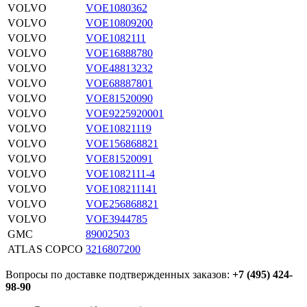
VOLVO
VOE1080362
VOLVO
VOE10809200
VOLVO
VOE1082111
VOLVO
VOE16888780
VOLVO
VOE48813232
VOLVO
VOE68887801
VOLVO
VOE81520090
VOLVO
VOE9225920001
VOLVO
VOE10821119
VOLVO
VOE156868821
VOLVO
VOE81520091
VOLVO
VOE1082111-4
VOLVO
VOE108211141
VOLVO
VOE256868821
VOLVO
VOE3944785
GMC
89002503
ATLAS COPCO
3216807200
Вопросы по доставке подтвержденных заказов:
+7 (495) 424-
98-90