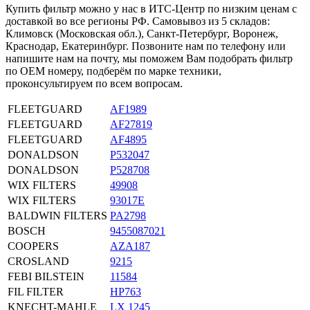
Купить фильтр можно у нас в ИТС-Центр по низким ценам с
доставкой во все регионы РФ. Самовывоз из 5 складов:
Климовск (Московская обл.), Санкт-Петербург, Воронеж,
Краснодар, Екатеринбург. Позвоните нам по телефону или
напишите нам на почту, мы поможем Вам подобрать фильтр
по OEM номеру, подберём по марке техники,
проконсультируем по всем вопросам.
FLEETGUARD
AF1989
FLEETGUARD
AF27819
FLEETGUARD
AF4895
DONALDSON
P532047
DONALDSON
P528708
WIX FILTERS
49908
WIX FILTERS
93017E
BALDWIN FILTERS
PA2798
BOSCH
9455087021
COOPERS
AZA187
CROSLAND
9215
FEBI BILSTEIN
11584
FIL FILTER
HP763
KNECHT-MAHLE
LX 1245