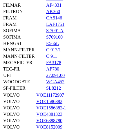
FILMAR
AF4331
FILTRON
AK360
FRAM
CA5146
FRAM
LAF1751
SOFIMA
S 7091 A
SOFIMA
S709100
HENGST
E566L
MANN-FILTER
C 913/1
MANN-FILTER
C 911
MECAFILTER
FA3178
TEC-FIL
AP780
UFI
27.091.00
WOODGATE
WGA452
SF-FILTER
SL8212
VOLVO
VOE11172907
VOLVO
VOE1586882
VOLVO
VOE1586882-1
VOLVO
VOE4881323
VOLVO
VOE6888780
VOLVO
VOE8152009