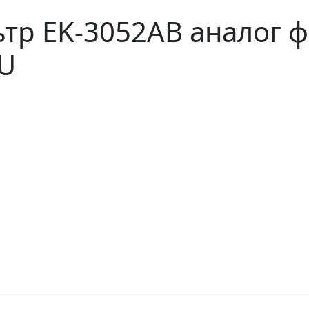
тр EK-3052AB аналог 
ZU