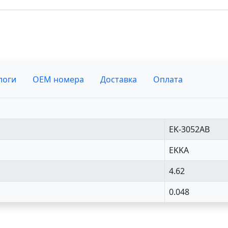
логи
OEM номера
Доставка
Оплата
EK-3052AB
EKKA
4.62
0.048