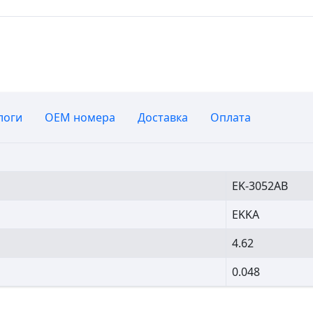
логи
OEM номера
Доставка
Оплата
EK-3052AB
EKKA
4.62
0.048