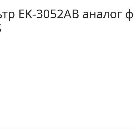
р EK-3052AB аналог ф
S