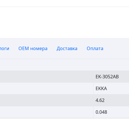
логи
OEM номера
Доставка
Оплата
EK-3052AB
EKKA
4.62
0.048