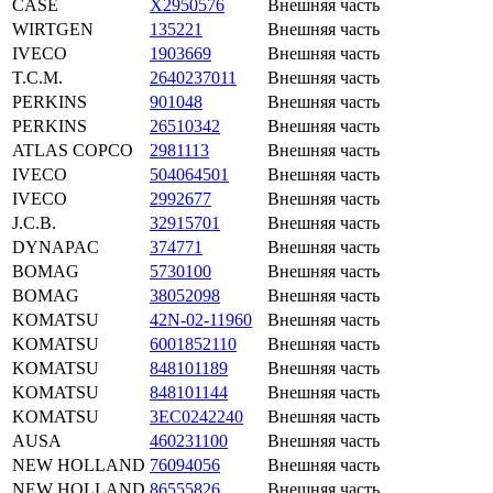
CASE
X2950576
Внешняя часть
WIRTGEN
135221
Внешняя часть
IVECO
1903669
Внешняя часть
T.C.M.
2640237011
Внешняя часть
PERKINS
901048
Внешняя часть
PERKINS
26510342
Внешняя часть
ATLAS COPCO
2981113
Внешняя часть
IVECO
504064501
Внешняя часть
IVECO
2992677
Внешняя часть
J.C.B.
32915701
Внешняя часть
DYNAPAC
374771
Внешняя часть
BOMAG
5730100
Внешняя часть
BOMAG
38052098
Внешняя часть
KOMATSU
42N-02-11960
Внешняя часть
KOMATSU
6001852110
Внешняя часть
KOMATSU
848101189
Внешняя часть
KOMATSU
848101144
Внешняя часть
KOMATSU
3EC0242240
Внешняя часть
AUSA
460231100
Внешняя часть
NEW HOLLAND
76094056
Внешняя часть
NEW HOLLAND
86555826
Внешняя часть