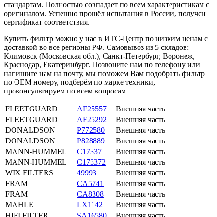
стандартам. Полностью совпадает по всем характеристикам с
оригиналом. Успешно прошёл испытания в России, получен
сертификат соответствия.
Купить фильтр можно у нас в ИТС-Центр по низким ценам с
доставкой во все регионы РФ. Самовывоз из 5 складов:
Климовск (Московская обл.), Санкт-Петербург, Воронеж,
Краснодар, Екатеринбург. Позвоните нам по телефону или
напишите нам на почту, мы поможем Вам подобрать фильтр
по OEM номеру, подберём по марке техники,
проконсультируем по всем вопросам.
FLEETGUARD
AF25557
Внешняя часть
FLEETGUARD
AF25292
Внешняя часть
DONALDSON
P772580
Внешняя часть
DONALDSON
P828889
Внешняя часть
MANN-HUMMEL
C17337
Внешняя часть
MANN-HUMMEL
C173372
Внешняя часть
WIX FILTERS
49993
Внешняя часть
FRAM
CA5741
Внешняя часть
FRAM
CA8308
Внешняя часть
MAHLE
LX1142
Внешняя часть
HIFI FILTER
SA16580
Внешняя часть