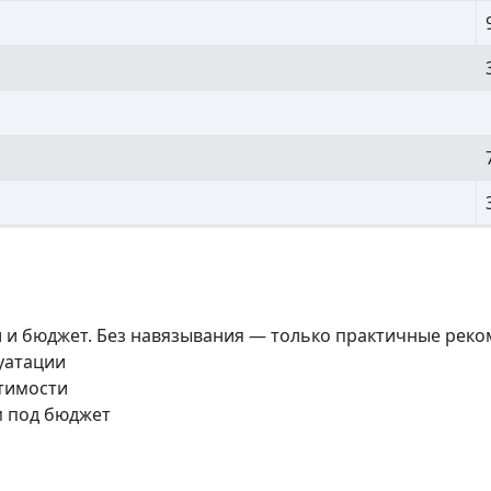
и и бюджет. Без навязывания — только практичные реко
луатации
стимости
м под бюджет