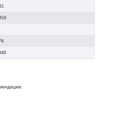
92
350
74
340
мендации.