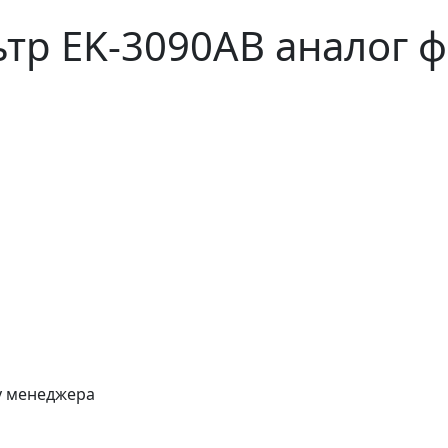
р EK-3090AB аналог ф
 у менеджера