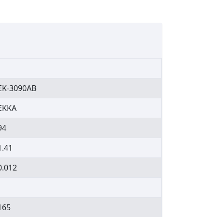
EK-3090AB
EKKA
94
1.41
0.012
165